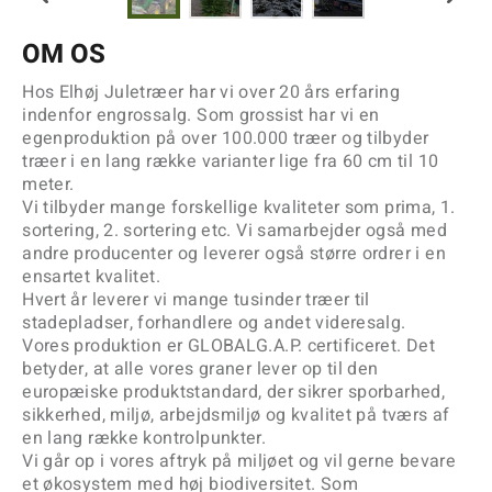
OM OS
Hos Elhøj Juletræer har vi over 20 års erfaring
indenfor engrossalg. Som grossist har vi en
egenproduktion på over 100.000 træer og tilbyder
træer i en lang række varianter lige fra 60 cm til 10
meter.
Vi tilbyder mange forskellige kvaliteter som prima, 1.
sortering, 2. sortering etc. Vi samarbejder også med
andre producenter og leverer også større ordrer i en
ensartet kvalitet.
Hvert år leverer vi mange tusinder træer til
stadepladser, forhandlere og andet videresalg.
Vores produktion er GLOBALG.A.P. certificeret. Det
betyder, at alle vores graner lever op til den
europæiske produktstandard, der sikrer sporbarhed,
sikkerhed, miljø, arbejdsmiljø og kvalitet på tværs af
en lang række kontrolpunkter.
Vi går op i vores aftryk på miljøet og vil gerne bevare
et økosystem med høj biodiversitet. Som