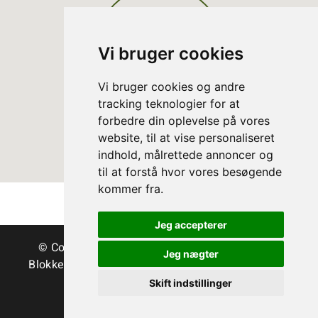
Vi bruger cookies
Vi bruger cookies og andre
tracking teknologier for at
forbedre din oplevelse på vores
website, til at vise personaliseret
indhold, målrettede annoncer og
til at forstå hvor vores besøgende
kommer fra.
Jeg accepterer
© Copyright Danske Juletræer - Træer & grønt
Jeg nægter
Blokken 15 | DK-3460 Birkerød | Tlf.:
45 35 24 12
|
info@christmastree.dk
Skift indstillinger
Terms
Privacy Policy
Cookies