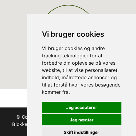
Vi bruger cookies
Vi bruger cookies og andre
tracking teknologier for at
forbedre din oplevelse på vores
website, til at vise personaliseret
indhold, målrettede annoncer og
til at forstå hvor vores besøgende
kommer fra.
Jeg accepterer
© Copyright Danske Juletræer - Træer & grønt
Jeg nægter
Blokken 15 | DK-3460 Birkerød | Tlf.:
45 35 24 12
|
info@christmastree.dk
Skift indstillinger