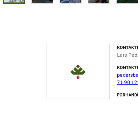
KONTAKT
Lars Ped
KONTAKT
pedersb
71 90 12
FORHAND