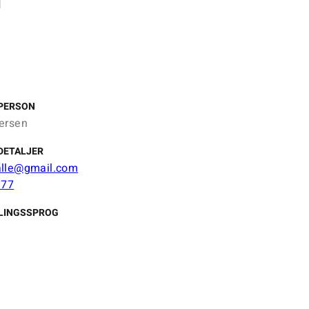
PERSON
ersen
DETALJER
alle@gmail.com
 77
LINGSSPROG