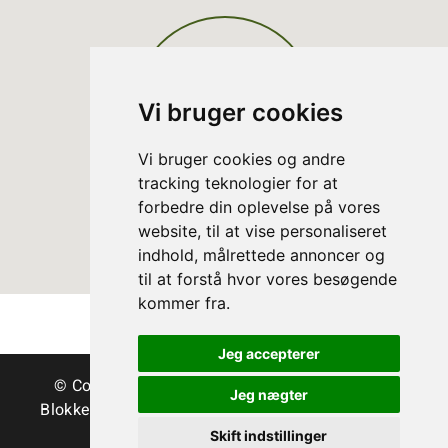
Vi bruger cookies
Vi bruger cookies og andre
tracking teknologier for at
forbedre din oplevelse på vores
website, til at vise personaliseret
indhold, målrettede annoncer og
til at forstå hvor vores besøgende
kommer fra.
Jeg accepterer
© Copyright Danske Juletræer - Træer & grønt
Jeg nægter
Blokken 15 | DK-3460 Birkerød | Tlf.:
45 35 24 12
|
info@christmastree.dk
Skift indstillinger