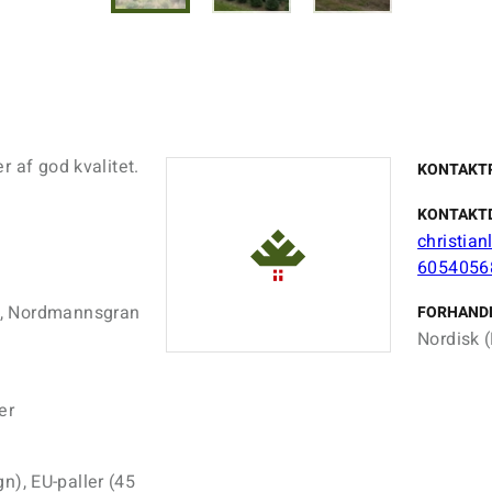
r af god kvalitet.
KONTAKT
KONTAKT
christia
6054056
m, Nordmannsgran
FORHAND
Nordisk (
er
gn), EU-paller (45