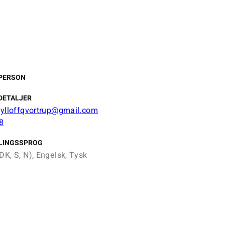
PERSON
DETALJER
nlylloffqvortrup@gmail.com
8
LINGSSPROG
DK, S, N), Engelsk, Tysk