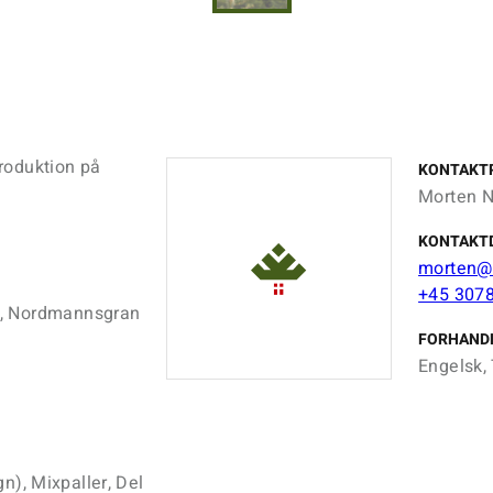
roduktion på
KONTAKT
Morten N
KONTAKT
morten@
+45 307
m, Nordmannsgran
FORHAND
Engelsk, 
gn), Mixpaller, Del