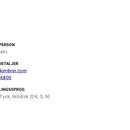
PERSON
øhr
DETALJER
kimbrer.com
86800
LINGSSPROG
Tysk, Nordisk (DK, S, N)