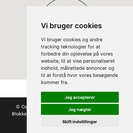
Vi bruger cookies
Vi bruger cookies og andre
tracking teknologier for at
forbedre din oplevelse på vores
website, til at vise personaliseret
indhold, målrettede annoncer og
til at forstå hvor vores besøgende
kommer fra.
Jeg accepterer
© Copyright Danske Juletræer - Træer & grønt
Jeg nægter
Blokken 15 | DK-3460 Birkerød | Tlf.:
45 35 24 12
|
info@christmastree.dk
Skift indstillinger