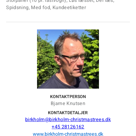
Storpaller (10 pr. lastvogn), Løs læsset, Del læs,
Spidsning, Med fod, Kundeetiketter
KONTAKTPERSON
Bjarne Knutsen
KONTAKTDETALJER
birkholm@birkholm-christmastrees.dk
+45 28126162
www.birkholm-christmastrees.dk