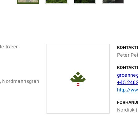
te træer.
KONTAKT
Peter Pe
KONTAKT
groenne
m, Nordmannsgran
+45 246
http://w
FORHAND
Nordisk (