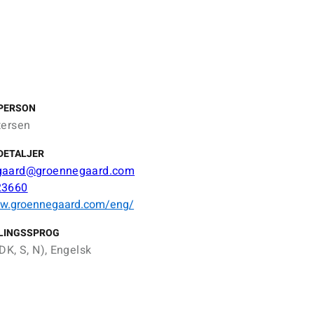
PERSON
tersen
DETALJER
gaard@groennegaard.com
23660
ww.groennegaard.com/eng/
LINGSSPROG
DK, S, N), Engelsk