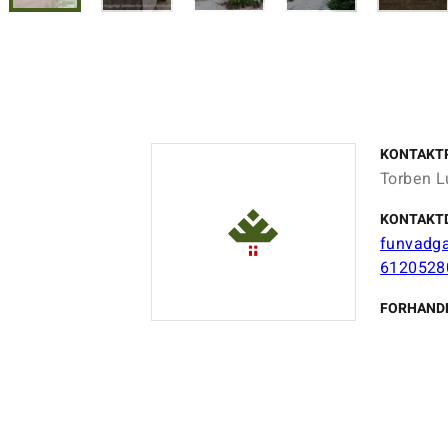
KONTAKT
Torben L
KONTAKT
funvadga
6120528
FORHAND