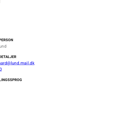
PERSON
und
DETALJER
ard@lund.mail.dk
0
LINGSSPROG