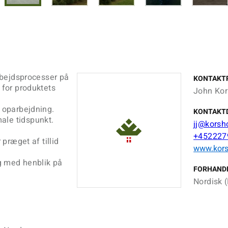
arbejdsprocesser på
KONTAKT
 for produktets
John Kor
l oparbejdning.
KONTAKT
ale tidspunkt.
jj@korsh
d
+452227
 præget af tillid
www.kors
g med henblik på
FORHAND
Nordisk (