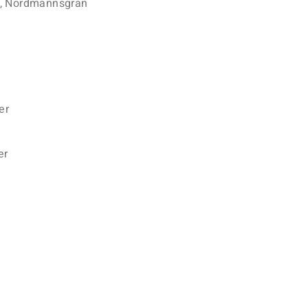
m, Nordmannsgran
er
er