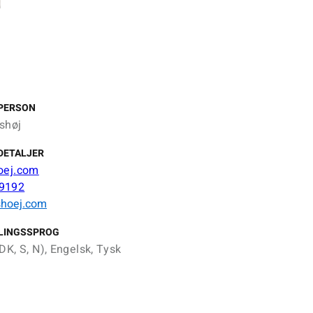
PERSON
shøj
DETALJER
oej.com
9192
hoej.com
LINGSSPROG
DK, S, N), Engelsk, Tysk