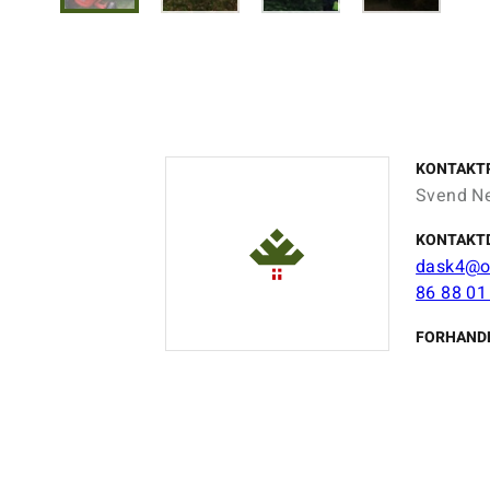
KONTAKT
Svend N
KONTAKT
dask4@o
86 88 01
FORHAND