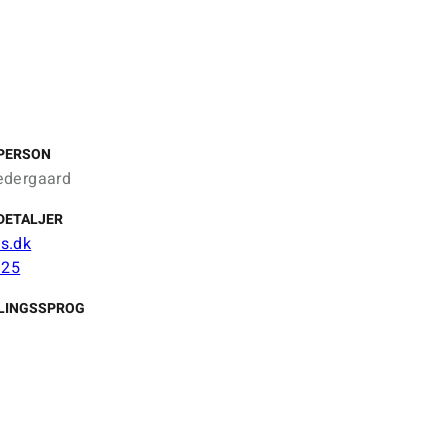
PERSON
edergaard
DETALJER
s.dk
 25
LINGSSPROG