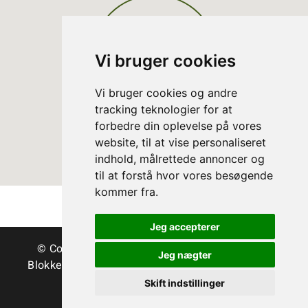
Vi bruger cookies
Vi bruger cookies og andre
tracking teknologier for at
forbedre din oplevelse på vores
website, til at vise personaliseret
indhold, målrettede annoncer og
til at forstå hvor vores besøgende
kommer fra.
Jeg accepterer
© Copyright Danske Juletræer - Træer & grønt
Jeg nægter
Blokken 15 | DK-3460 Birkerød | Tlf.:
45 35 24 12
|
info@christmastree.dk
Skift indstillinger