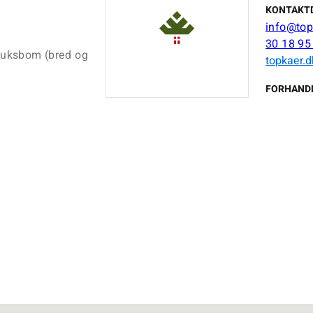
KONTAKT
info@top
30 18 95
 Buksbom (bred og
topkaer.d
FORHAND