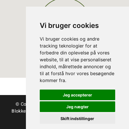
Vi bruger cookies
Vi bruger cookies og andre
tracking teknologier for at
forbedre din oplevelse på vores
website, til at vise personaliseret
indhold, målrettede annoncer og
til at forstå hvor vores besøgende
kommer fra.
Jeg accepterer
© Copyright Danske Juletræer - Træer & grønt
Jeg nægter
Blokken 15 | DK-3460 Birkerød | Tlf.:
45 35 24 12
|
info@christmastree.dk
Skift indstillinger