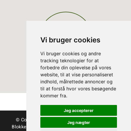
Vi bruger cookies
Vi bruger cookies og andre
tracking teknologier for at
forbedre din oplevelse på vores
website, til at vise personaliseret
indhold, målrettede annoncer og
til at forstå hvor vores besøgende
kommer fra.
Jeg accepterer
© Copyright Danske Juletræer - Træer & grønt
Jeg nægter
Blokken 15 | DK-3460 Birkerød | Tlf.:
45 35 24 12
|