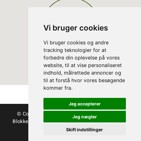
Vi bruger cookies
Vi bruger cookies og andre
tracking teknologier for at
forbedre din oplevelse på vores
website, til at vise personaliseret
indhold, målrettede annoncer og
til at forstå hvor vores besøgende
kommer fra.
Jeg accepterer
© Copyright Danske Juletræer - Træer & grønt
Jeg nægter
Blokken 15 | DK-3460 Birkerød | Tlf.:
45 35 24 12
|
info@christmastree.dk
Skift indstillinger