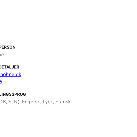
PERSON
ne
DETALJER
bohne.dk
5
LINGSSPROG
DK, S, N), Engelsk, Tysk, Fransk