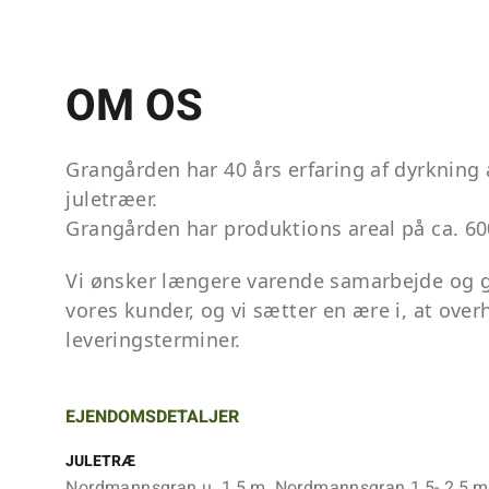
OM OS
Grangården har 40 års erfaring af dyrkning a
juletræer.
Grangården har produktions areal på ca. 6
Vi ønsker længere varende samarbejde og 
vores kunder, og vi sætter en ære i, at over
leveringsterminer.
EJENDOMSDETALJER
JULETRÆ
Nordmannsgran u. 1,5 m, Nordmannsgran 1,5- 2,5 