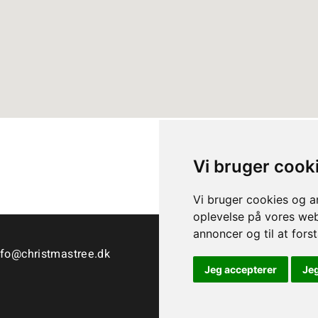
Vi bruger cook
Vi bruger cookies og an
oplevelse på vores webs
annoncer og til at for
nfo@christmastree.dk
Jeg accepterer
Je