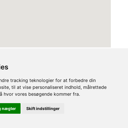
ies
dre tracking teknologier for at forbedre din
ite, til at vise personaliseret indhold, målrettede
stå hvor vores besøgende kommer fra.
Terms
Privacy Policy
Cookies
g nægter
Skift indstillinger