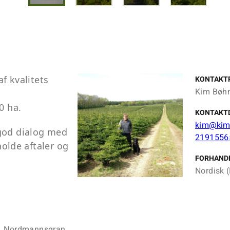
f kvalitets
KONTAKT
Kim Bøh
00 ha.
KONTAKT
kim@kim
god dialog med
2191556
holde aftaler og
FORHAND
Nordisk (
m, Nordmannsgran