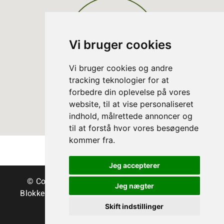
Vi bruger cookies
Vi bruger cookies og andre
tracking teknologier for at
forbedre din oplevelse på vores
website, til at vise personaliseret
indhold, målrettede annoncer og
til at forstå hvor vores besøgende
kommer fra.
Jeg accepterer
© Copyright Danske Juletræer - Træer & grønt
Jeg nægter
Blokken 15 | DK-3460 Birkerød | Tlf.:
45 35 24 12
|
info@christmastree.dk
Skift indstillinger