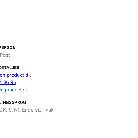
PERSON
Post
DETALJER
n-product.dk
4 96 36
n-product.dk
LINGSSPROG
DK, S, N), Engelsk, Tysk