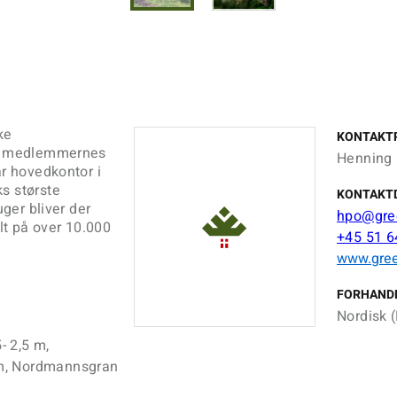
ke
KONTAKT
 af medlemmernes
Henning 
ar hovedkontor i
s største
KONTAKT
uger bliver der
hpo@gree
elt på over 10.000
+45 51 6
www.gree
FORHAND
Nordisk (
- 2,5 m,
 m, Nordmannsgran