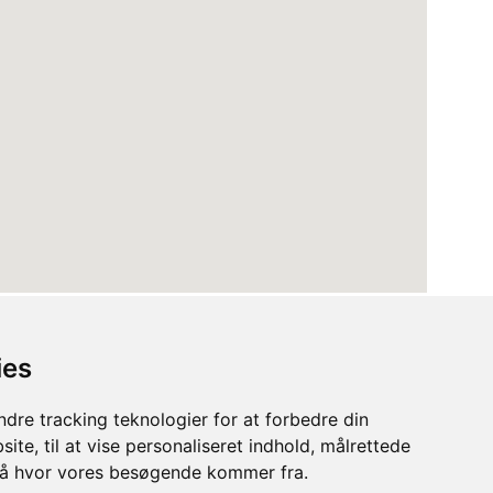
ies
dre tracking teknologier for at forbedre din
ite, til at vise personaliseret indhold, målrettede
stå hvor vores besøgende kommer fra.
Terms
Privacy Policy
Cookies