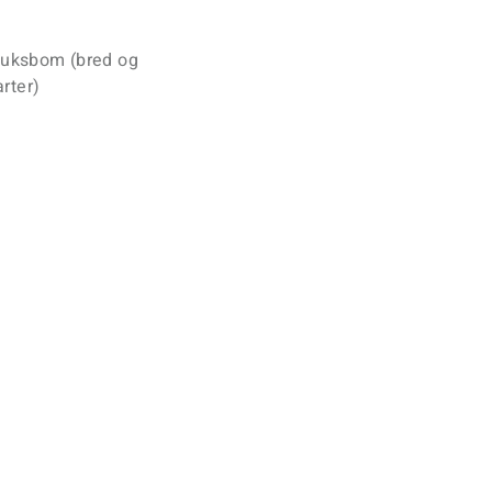
 Buksbom (bred og
arter)