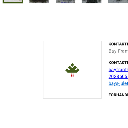
KONTAKT
Bay Fran
KONTAKT
bayfran
2033605
bays-jule
FORHAND