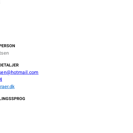
PERSON
tsen
DETALJER
tsen@hotmail.com
4
traer.dk
LINGSSPROG