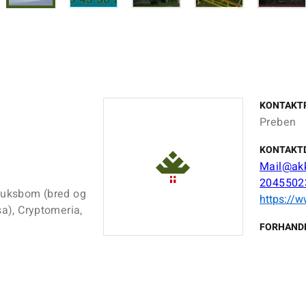
KONTAKT
Preben
KONTAKT
Mail@ak
2045502
 Buksbom (bred og
https://w
sa), Cryptomeria,
FORHAND