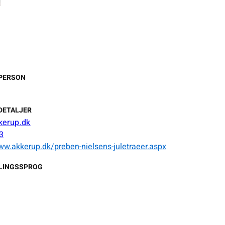
PERSON
DETALJER
kerup.dk
3
ww.akkerup.dk/preben-nielsens-juletraeer.aspx
LINGSSPROG