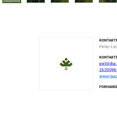
KONTAKT
Peter Lei
KONTAKT
pwl@iba
2620096
www.raad
FORHAND