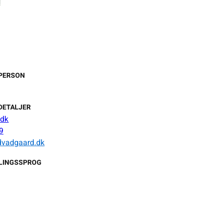
PERSON
DETALJER
.dk
9
vadgaard.dk
LINGSSPROG