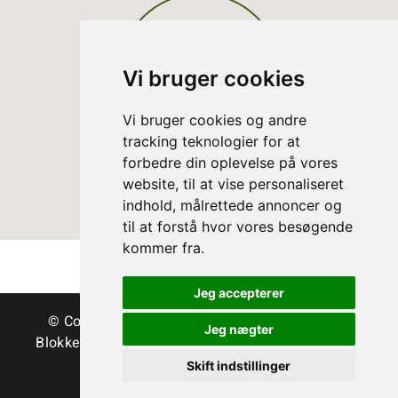
Vi bruger cookies
Vi bruger cookies og andre
tracking teknologier for at
forbedre din oplevelse på vores
website, til at vise personaliseret
indhold, målrettede annoncer og
til at forstå hvor vores besøgende
kommer fra.
Jeg accepterer
© Copyright Danske Juletræer - Træer & grønt
Jeg nægter
Blokken 15 | DK-3460 Birkerød | Tlf.:
45 35 24 12
|
info@christmastree.dk
Skift indstillinger