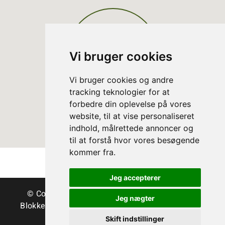
Vi bruger cookies
Vi bruger cookies og andre
tracking teknologier for at
forbedre din oplevelse på vores
website, til at vise personaliseret
indhold, målrettede annoncer og
til at forstå hvor vores besøgende
kommer fra.
Jeg accepterer
© Copyright Danske Juletræer - Træer & grønt
Jeg nægter
Blokken 15 | DK-3460 Birkerød | Tlf.:
45 35 24 12
|
info@christmastree.dk
Skift indstillinger