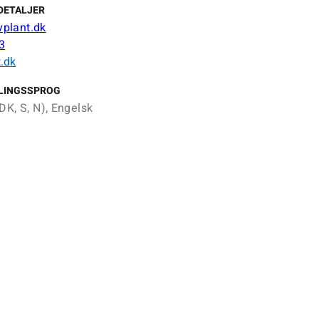
DETALJER
plant.dk
3
.dk
LINGSSPROG
DK, S, N), Engelsk