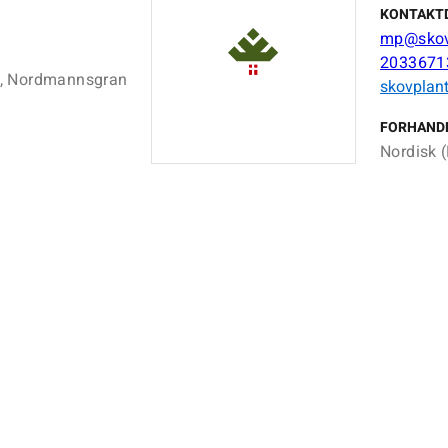
KONTAKT
mp@skov
2033671
m, Nordmannsgran
skovplant
FORHAND
Nordisk (