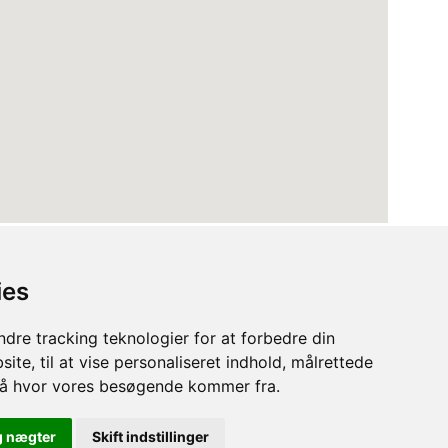
ies
dre tracking teknologier for at forbedre din
ite, til at vise personaliseret indhold, målrettede
stå hvor vores besøgende kommer fra.
Terms
Privacy Policy
Cookies
g nægter
Skift indstillinger