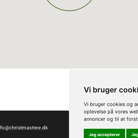
Vi bruger cook
Vi bruger cookies og an
oplevelse på vores webs
annoncer og til at for
nfo@christmastree.dk
Jeg accepterer
Je