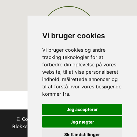
Vi bruger cookies
Vi bruger cookies og andre
tracking teknologier for at
forbedre din oplevelse på vores
website, til at vise personaliseret
indhold, målrettede annoncer og
til at forstå hvor vores besøgende
kommer fra.
Jeg accepterer
© Copyright Danske Juletræer - Træer & grønt
Jeg nægter
Blokken 15 | DK-3460 Birkerød | Tlf.:
45 35 24 12
|
info@christmastree.dk
Skift indstillinger