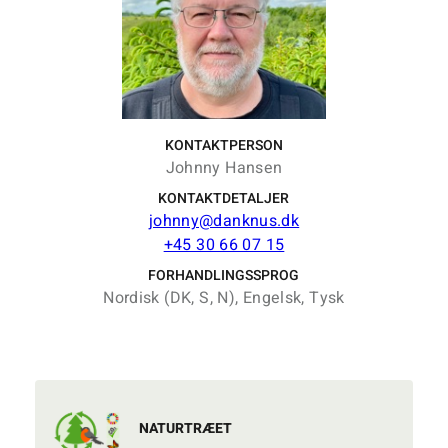
KONTAKTPERSON
Johnny Hansen
KONTAKTDETALJER
johnny@danknus.dk
+45 30 66 07 15
FORHANDLINGSSPROG
Nordisk (DK, S, N), Engelsk, Tysk
NATURTRÆET