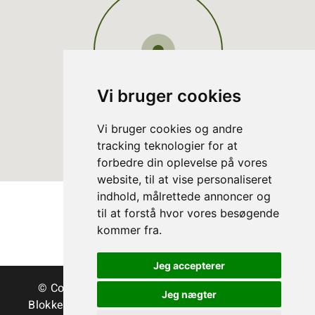
Vi bruger cookies
Vi bruger cookies og andre
tracking teknologier for at
forbedre din oplevelse på vores
website, til at vise personaliseret
indhold, målrettede annoncer og
til at forstå hvor vores besøgende
kommer fra.
Jeg accepterer
© Copyright Danske Juletræer - Træer & grønt
Jeg nægter
Blokken 15 | DK-3460 Birkerød | Tlf.:
45 35 24 12
|